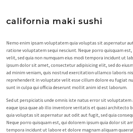
california maki sushi
Nemo enim ipsam voluptatem quia voluptas sit aspernatur aut 
ratione voluptatem sequi nesciunt. Neque porro quisquam est, q
velit, sed quia non numquam eius modi tempora incidunt ut l
ipsum dolor sit amet, consectetur adipisicing elit, sed do eiu
ad minim veniam, quis nostrud exercitation ullamco laboris nis
reprehenderit in voluptate velit esse cillum dolore eu fugiat n
sunt in culpa qui officia deserunt mollit anim id est laborum.
Sed ut perspiciatis unde omnis iste natus error sit volupta
eaque ipsa quae ab illo inventore veritatis et quasi architect
quia voluptas sit aspernatur aut odit aut fugit, sed quia cons
Neque porro quisquam est, qui dolorem ipsum quia dolor sit am
tempora incidunt ut labore et dolore magnam aliquam quaera