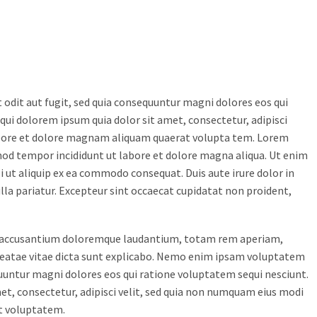
odit aut fugit, sed quia consequuntur magni dolores eos qui
ui dolorem ipsum quia dolor sit amet, consectetur, adipisci
abore et dolore magnam aliquam quaerat volupta tem. Lorem
smod tempor incididunt ut labore et dolore magna aliqua. Ut enim
i ut aliquip ex ea commodo consequat. Duis aute irure dolor in
ulla pariatur. Excepteur sint occaecat cupidatat non proident,
tem accusantium doloremque laudantium, totam rem aperiam,
o beatae vitae dicta sunt explicabo. Nemo enim ipsam voluptatem
equuntur magni dolores eos qui ratione voluptatem sequi nesciunt.
et, consectetur, adipisci velit, sed quia non numquam eius modi
t voluptatem.