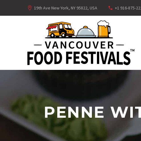
19th Ave New York, NY 95822, USA
+1 916-875-22
PENNE WI